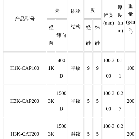
重
厚
类
度
织物
量
幅宽
度
产品型号
(g/m
(mm)
(m
结构
径
经
纬
2
m)
)
纬向
向
纱
纱
400
100-3
0.1
H1K-CAP100
1K
平纹
9
9
100
D
00
1
1500
100-3
0.2
H3K-CAP200
3K
平纹
5
5
200
D
00
7
1500
100-3
0.2
H3K-CAT200
3K
斜纹
5
5
200